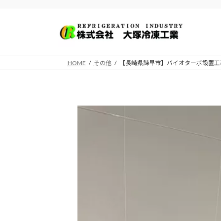
コ
ナ
ン
ビ
テ
ゲ
ン
ー
ツ
シ
HOME
その他
【長崎県諫早市】バイオターボ設置工
へ
ョ
ス
ン
キ
に
ッ
移
プ
動