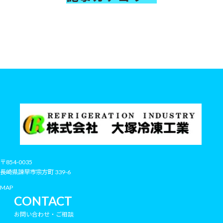
3D CAD
お知らせ
イケス設備
ウレタン吹付断熱工事
ダクト工事
プレハブ冷凍冷蔵庫
冷凍機
冷却設備
厨房設備
大型冷凍冷蔵庫設備
物流冷凍冷蔵設備
空調設備
その他
〒854-0035
長崎県諫早市宗方町 339-6
MAP
CONTACT
お問い合わせ・ご相談