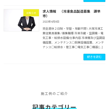
求人情報 （冷凍食品製造募集 諫早
お知らせ
市）
2023年4月8日
完全週休２日制・学歴・年齢不問 \ 大塚冷凍工
業従業員募集 / 募集職種 冷凍冷蔵・空調機・電
気工事・給排水設備 仕事内容 冷凍機及び空調設
備設置、メンテナンス○厨房設備設置、メンテ
ナンス○給排水・管工事○電気工事○機器 […]
続きを読む
施工例のご紹介
記事カテゴリー