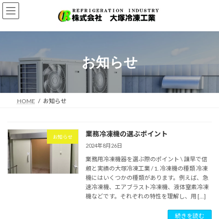
コ
ナ
ン
ビ
テ
ゲ
ン
ー
ツ
シ
へ
ョ
お知らせ
ス
ン
キ
に
ッ
移
プ
動
HOME
お知らせ
業務冷凍機の選ぶポイント
お知らせ
2024年8月26日
業務用冷凍機器を選ぶ際のポイント \ 諌早で信
頼と実績の大塚冷凍工業 / 1. 冷凍機の種類 冷凍
機にはいくつかの種類があります。例えば、急
速冷凍機、エアブラスト冷凍機、液体窒素冷凍
機などです。それぞれの特性を理解し、用 […]
続きを読む